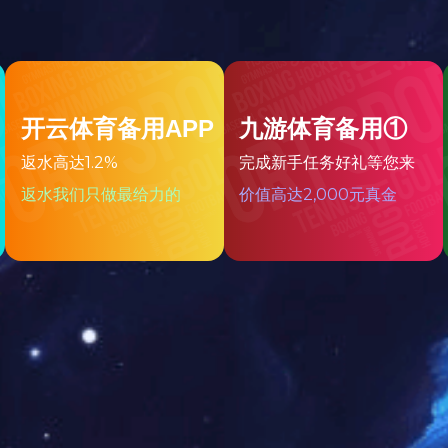
倾倒体验、栏杆倾倒体验、安全防护用品展示培训等20
的23个重点项目之一，位于广西自治区防城港市港口区光
电集团与广西投资集团共同投资，中国广东核电集团为
千瓦级核电机组，是中国在西部地区和少数民族地区开工
电。
安全体验馆，VR智能安全体验馆，建筑工地安全体验