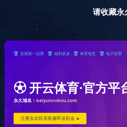
首页
开云链接官网_开云(