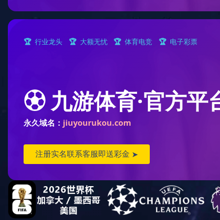
广西防城港核电安全体验区建设项
日期：2020-09-14
编辑：admin
阅读：
426
广西防城港核电工地安全体验区建设项目由我
坠落体验、灭火器演示体验、安全帽撞击体验、