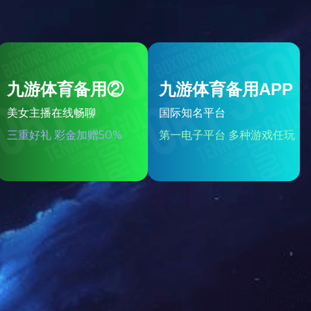
09.09.14
广西防城港核电安全体验区建
设项
09.09.14
陕建二建曲江保障房安全体验
馆建
09.09.14
成都中铁一局安全体验馆项目
09.09.14
西安中铁一局快速干道安全体
验区
09.09.14