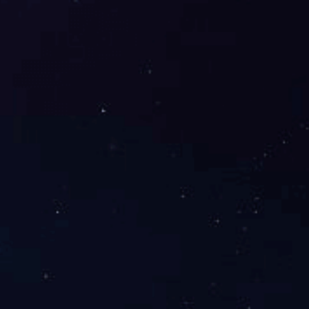
机械伤
共筑凝聚力，赋能新未来
成功案例
智慧工地
VR安全体验馆